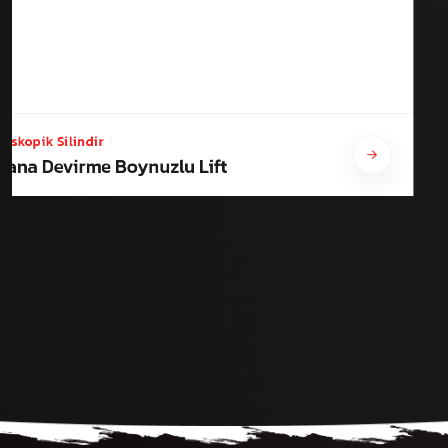
leskopik Silindir
 Yana Devirme Boynuzlu Lift