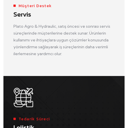
Müşteri Destek
Servis
Plato Agro & Hydraulic, satış öncesi ve sonrası servis
süreçlerinde müşterilerine destek sunar. Ürünlerin
kullanımı ve ihtiyaçlara uygun çözümler konusunda
yönlendirme sağlayarak iş süreçlerinin daha verimli
ilerlemesine yardımcı olur.
Tedarik Süreci
Lojistik