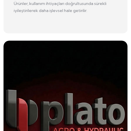
Ürünler, kullanım ihtiyaçları doğrultusunda sürekli
iyileştirilerek daha işlevsel hale getirilir.