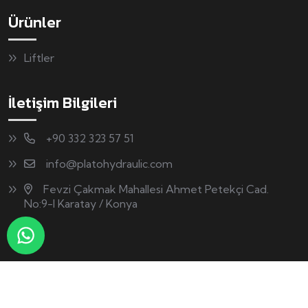
Ürünler
Liftler
İletişim Bilgileri
+90 332 323 57 51
info@platohydraulic.com
Fevzi Çakmak Mahallesi Ahmet Petekçi Cad.
No:9-l Karatay / Konya
Copyright © Plato Agro & Hydraulic | Tüm Hakları