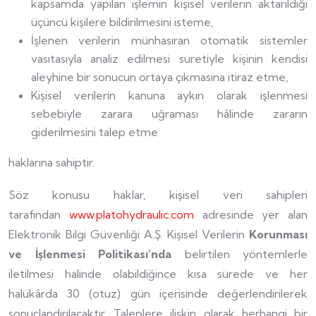
kapsamda yapılan işlemin kişisel verilerin aktarıldığı
üçüncü kişilere bildirilmesini isteme,
İşlenen verilerin münhasıran otomatik sistemler
vasıtasıyla analiz edilmesi suretiyle kişinin kendisi
aleyhine bir sonucun ortaya çıkmasına itiraz etme,
Kişisel verilerin kanuna aykırı olarak işlenmesi
sebebiyle zarara uğraması hâlinde zararın
giderilmesini talep etme
haklarına sahiptir.
Söz konusu haklar, kişisel veri sahipleri
tarafından
www.platohydraulic.com
adresinde yer alan
Elektronik Bilgi Güvenliği A.Ş. Kişisel Verilerin
Korunması
ve İşlenmesi Politikası’nda
belirtilen yöntemlerle
iletilmesi halinde olabildiğince kısa sürede ve her
halükârda 30 (otuz) gün içerisinde değerlendirilerek
sonuçlandırılacaktır. Taleplere ilişkin olarak herhangi bir