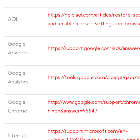
https://help.aol.com/articles/restore-se
AOL
and-enable-cookie-settings-on-brows
Google
https://support.google.com/ads/answe
Adwords
Google
https://tools.google.com/dlpage/gaopt
Analytics
Google
http://www.google.com/support/chrome
Chrome
hl=en&answer=95647
https://support.microsoft.com/en-
Internet
us/help/17442/windows-internet-explo