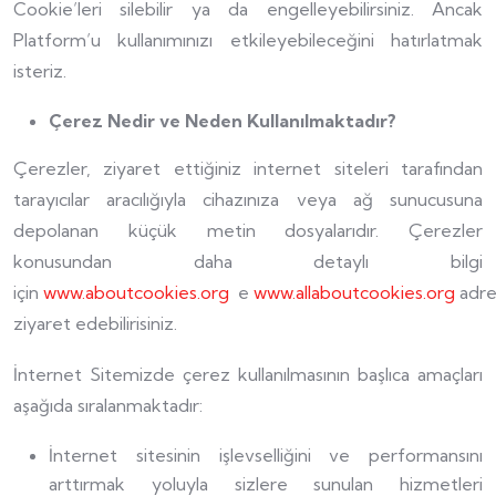
Cookie’leri silebilir ya da engelleyebilirsiniz. Ancak
Platform’u kullanımınızı etkileyebileceğini hatırlatmak
isteriz.
Çerez Nedir ve Neden Kullanılmaktadır?
Çerezler, ziyaret ettiğiniz internet siteleri tarafından
tarayıcılar aracılığıyla cihazınıza veya ağ sunucusuna
depolanan küçük metin dosyalarıdır. Çerezler
konusundan daha detaylı bilgi
için
www.aboutcookies.org
e
www.allaboutcookies.org
adres
ziyaret edebilirisiniz.
İnternet Sitemizde çerez kullanılmasının başlıca amaçları
aşağıda sıralanmaktadır:
İnternet sitesinin işlevselliğini ve performansını
arttırmak yoluyla sizlere sunulan hizmetleri