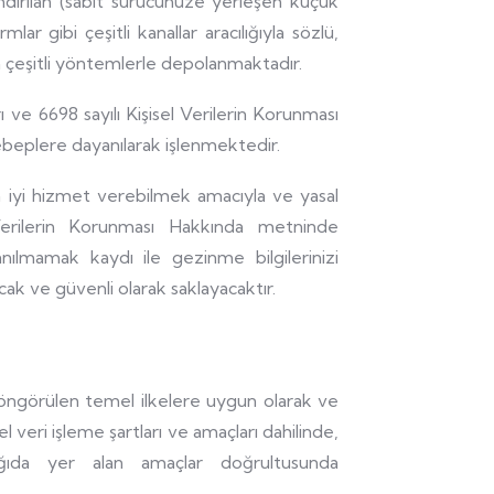
ndırılan (sabit sürücünüze yerleşen küçük
mlar gibi çeşitli kanallar aracılığıyla sözlü,
 çeşitli yöntemlerle depolanmaktadır.
arı ve 6698 sayılı Kişisel Verilerin Korunması
ebeplere dayanılarak işlenmektedir.
a iyi hizmet verebilmek amacıyla ve yasal
Verilerin Korunması Hakkında metninde
nılmamak kaydı ile gezinme bilgilerinizi
cak ve güvenli olarak saklayacaktır.
n öngörülen temel ilkelere uygun olarak ve
l veri işleme şartları ve amaçları dahilinde,
ağıda yer alan amaçlar doğrultusunda