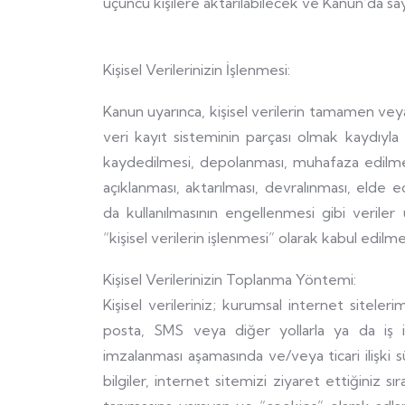
üçüncü kişilere aktarılabilecek ve Kanun’da sayı
Kişisel Verilerinizin İşlenmesi:
Kanun uyarınca, kişisel verilerin tamamen ve
veri kayıt sisteminin parçası olmak kaydıyla
kaydedilmesi, depolanması, muhafaza edilmes
açıklanması, aktarılması, devralınması, elde edi
da kullanılmasının engellenmesi gibi veriler
“kişisel verilerin işlenmesi” olarak kabul edilm
Kişisel Verilerinizin Toplanma Yöntemi:
Kişisel verileriniz; kurumsal internet sitele
posta, SMS veya diğer yollarla ya da iş iliş
imzalanması aşamasında ve/veya ticari ilişki sü
bilgiler, internet sitemizi ziyaret ettiğiniz sı