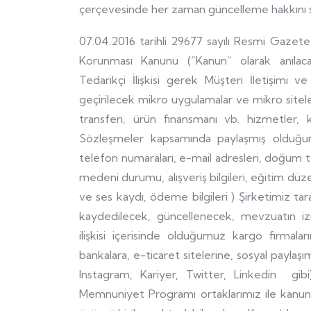
çerçevesinde her zaman güncelleme hakkını sa
07.04.2016 tarihli 29677 sayılı Resmi Gazete’
Korunması Kanunu (“Kanun” olarak anılaca
Tedarikçi İlişkisi gerek Müşteri İletişim
geçirilecek mikro uygulamalar ve mikro sitele
transferi, ürün finansmanı vb. hizmetler, 
Sözleşmeler kapsamında paylaşmış olduğunuz
telefon numaraları, e-mail adresleri, doğum tari
medeni durumu, alışveriş bilgileri, eğitim düze
ve ses kaydı, ödeme bilgileri ) Şirketimiz ta
kaydedilecek, güncellenecek, mevzuatın iz
ilişkisi içerisinde olduğumuz kargo firmala
bankalara, e-ticaret sitelerine, sosyal payla
Instagram, Kariyer, Twitter, Linkedin gibi)
Memnuniyet Programı ortaklarımız ile kanune