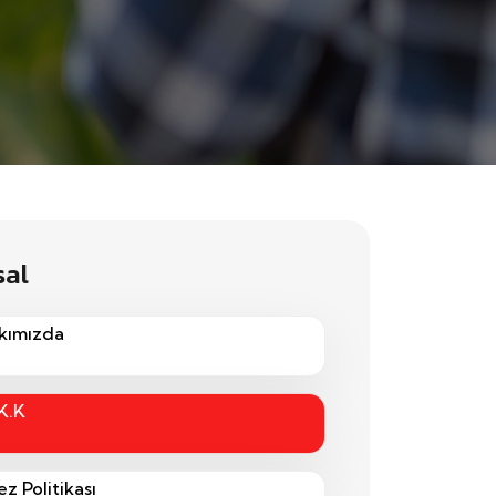
sal
kımızda
K.K
z Politikası