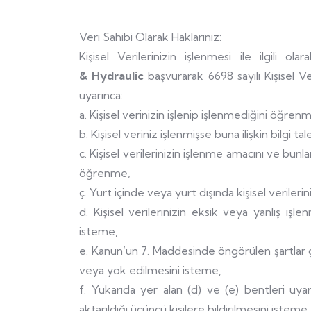
Veri Sahibi Olarak Haklarınız:
Kişisel Verilerinizin işlenmesi ile ilgili ol
& Hydraulic
başvurarak 6698 sayılı Kişisel 
uyarınca:
a. Kişisel verinizin işlenip işlenmediğini öğren
b. Kişisel veriniz işlenmişse buna ilişkin bilgi t
c. Kişisel verilerinizin işlenme amacını ve bunl
öğrenme,
ç. Yurt içinde veya yurt dışında kişisel verilerin
d. Kişisel verilerinizin eksik veya yanlış işl
isteme,
e. Kanun’un 7. Maddesinde öngörülen şartlar çe
veya yok edilmesini isteme,
f. Yukarıda yer alan (d) ve (e) bentleri uyarın
aktarıldığı üçüncü kişilere bildirilmesini isteme,