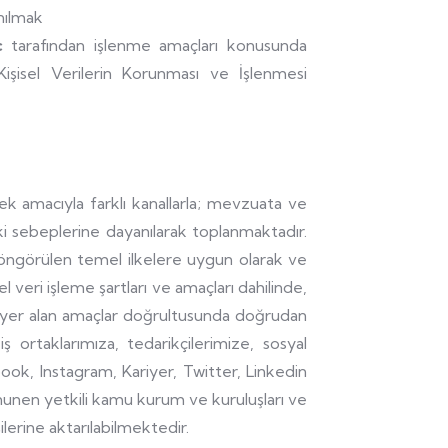
nılmak
ic
tarafından işlenme amaçları konusunda
Kişisel Verilerin Korunması ve İşlenmesi
tmek amacıyla farklı kanallarla; mevzuata ve
ki sebeplerine dayanılarak toplanmaktadır.
n öngörülen temel ilkelere uygun olarak ve
l veri işleme şartları ve amaçları dahilinde,
 yer alan amaçlar doğrultusunda doğrudan
iş ortaklarımıza, tedarikçilerimize, sosyal
ok, Instagram, Kariyer, Twitter, Linkedin
anunen yetkili kamu kurum ve kuruluşları ve
ilerine aktarılabilmektedir.