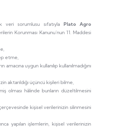
arak veri sorumlusu sıfatıyla
Plato Agro
Verilerin Korunması Kanunu’nun 11. Maddesi
me,
alep etme,
arın amacına uygun kullanılıp kullanılmadığını
izin aktarıldığı üçüncü kişileri bilme,
enmiş olması hâlinde bunların düzeltilmesini
rçevesinde kişisel verilerinizin silinmesini
ca yapılan işlemlerin, kişisel verilerinizin