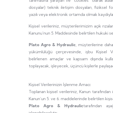
tanımasına yarayan ve “cookies” olarak adla
dosyalar) teknik iletişim dosyaları, fiziksel for
yazılı veya elektronik ortamda olmak kaydıyla
Kişisel verileriniz, müşterilerimizim açık rızal
Kanunu’nun 5. Maddesinde belirtilen hukuki s
Plato Agro & Hydraulic
, müşterilerine dah
yükümlülüğü çerçevesinde, işbu Kişisel 
belirlenen amaçlar ve kapsam dışında kulla
toplayacak, işleyecek, üçüncü kişilerle paylaşa
Kişisel Verilerinizin İşlenme Amacı:
Toplanan kişisel verileriniz, Kanun tarafında
Kanun’un 5. ve 6. maddelerinde belirtilen kişise
Plato Agro & Hydraulic
tarafından aş
işlenebilecektir: