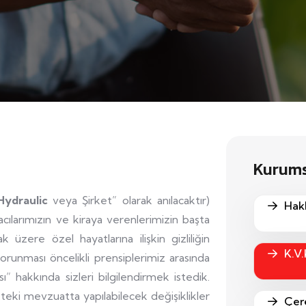
Kurum
Hydraulic
veya Şirket” olarak anılacaktır)
Hak
racılarımızın ve kiraya verenlerimizin başta
zere özel hayatlarına ilişkin gizliliğin
K.V.
orunması öncelikli prensiplerimiz arasında
ı” hakkında sizleri bilgilendirmek istedik.
teki mevzuatta yapılabilecek değişiklikler
Çere