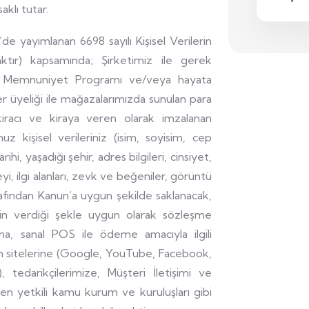
klı tutar.
de yayımlanan 6698 sayılı Kişisel Verilerin
ktır) kapsamında; Şirketimiz ile gerek
i ve Memnuniyet Programı ve/veya hayata
r üyeliği ile mağazalarımızda sunulan para
kiracı ve kiraya veren olarak imzalanan
 kişisel verileriniz (isim, soyisim, cep
hi, yaşadığı şehir, adres bilgileri, cinsiyet,
yi, ilgi alanları, zevk ve beğeniler, görüntü
rafından Kanun’a uygun şekilde saklanacak,
in verdiği şekle uygun olarak sözleşme
rına, sanal POS ile ödeme amacıyla ilgili
şım sitelerine (Google, YouTube, Facebook,
, tedarikçilerimize, Müşteri İletişimi ve
n yetkili kamu kurum ve kuruluşları gibi