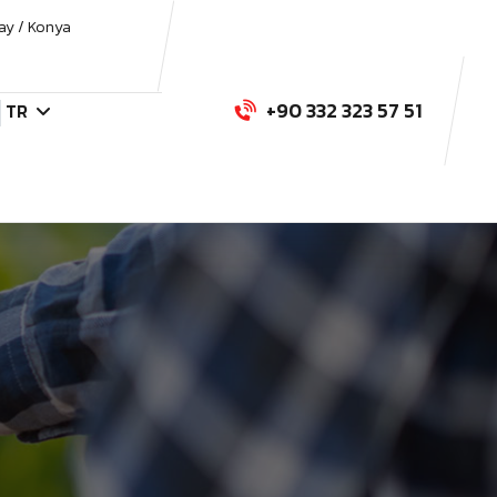
ay / Konya
+90 332 323 57 51
TR