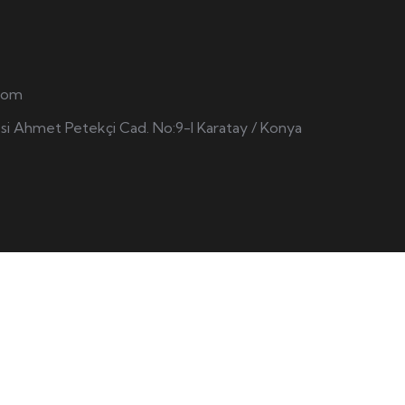
.com
si Ahmet Petekçi Cad. No:9-l Karatay / Konya
Konya Web Tasarım
تصميم وبرمجة الويب :