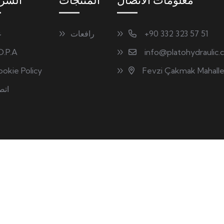
معلومات الاتصال
المنتجات
الشر
+90 332 323 57 51
رافعات
ع
D.P.A
info@platohydraulic
okie Policy
Fevzi Çakmak Mahalle
اتص
ghts Reserved.