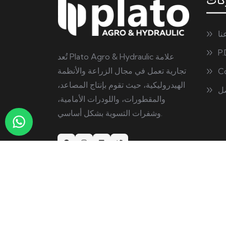
كات
نا
P.
تُعد Plato Agro & Hydraulic علامة
تجارية تعمل في مجال الزراعة والأنظمة
Co
الهيدروليكية، حيث تقوم بإنتاج المصاعد،
ل
والمقطورات، واللودرات الأمامية،
وشفرات التسوية بشكل أساسي.
Copyright © Plato Agro & Hydraulic | All Ri