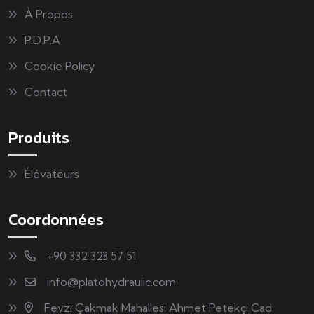
À Propos
P.D.P.A
Cookie Policy
Contact
Produits
Élévateurs
Coordonnées
+90 332 323 57 51
info@platohydraulic.com
Fevzi Çakmak Mahallesi Ahmet Petekçi Cad.