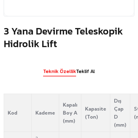
3 Yana Devirme Teleskopik
Hidrolik Lift
Teknik Özellik
Teklif Al
Dış
Kapalı
Kapasite
Çap
S
Kod
Kademe
Boy A
(Ton)
D
(
(mm)
(mm)