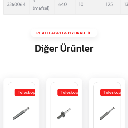
3
3360064
640
10
125
1
(mafsal)
PLATO AGRO & HYDRAULİC
Diğer Ürünler
Teleskopik
Teleskopik
Teleskopik
Silindir
Silindir
Silindir