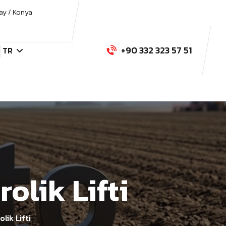
ay / Konya
+90 332 323 57 51
TR
olik Lifti
lik Lifti