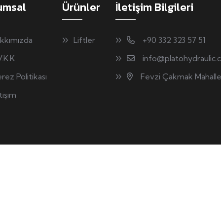
umsal
Ürünler
İletişim Bilgileri
kkımızda
Liftler
+90 332 323 57 51
V.K.K
info@platohydraulic
rez Politikası
Fevzi Çakmak Mahalle
etişim