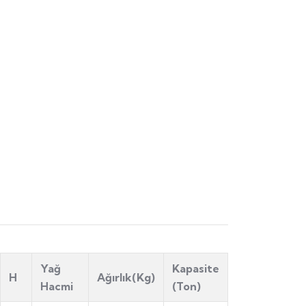
Yağ
Kapasite
H
Ağırlık(Kg)
Hacmi
(Ton)