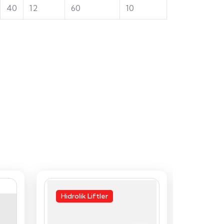
40
12
60
10
Hidrolik Liftler
Hidrol