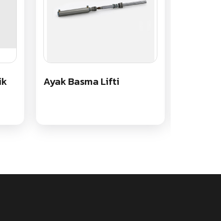
ik
Ayak Basma Lifti
İş Makine