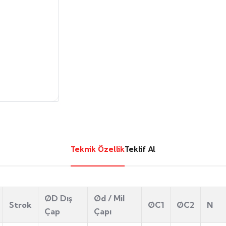
Teknik Özellik
Teklif Al
ØD Dış
Ød / Mil
Strok
ØC1
ØC2
N
Çap
Çapı