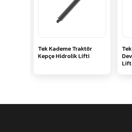
 Çöp
Tek Kademe Traktör
Tek
iftleri
Kepçe Hidrolik Lifti
Dev
Lift