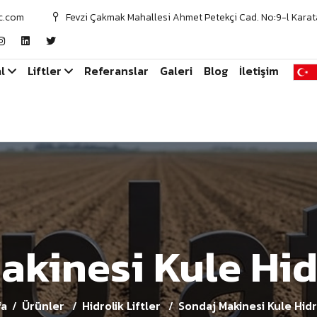
c.com
Fevzi Çakmak Mahallesi Ahmet Petekçi Cad. No:9-l Karat
l
Liftler
Referanslar
Galeri
Blog
İletişim
kinesi Kule Hidr
fa
Ürünler
Hidrolik Liftler
Sondaj Makinesi Kule Hidro