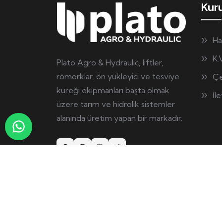
Kur
Ha
K.
Plato Agro & Hydraulic, liftler,
römorklar, ön yükleyici ve tesviye
Çe
küreği ekipmanları başta olmak
İl
üzere tarım ve hidrolik sistemler
alanında üretim yapan bir markadır.