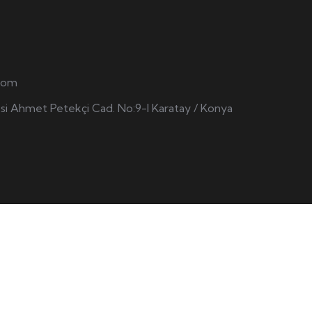
.com
si Ahmet Petekçi Cad. No:9-l Karatay / Konya