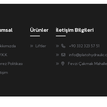
umsal
Ürünler
İletişim Bilgileri
kkımızda
Liftler
+90 332 323 57 51
V.K.K
info@platohydraulic
rez Politikası
Fevzi Çakmak Mahalle
etişim