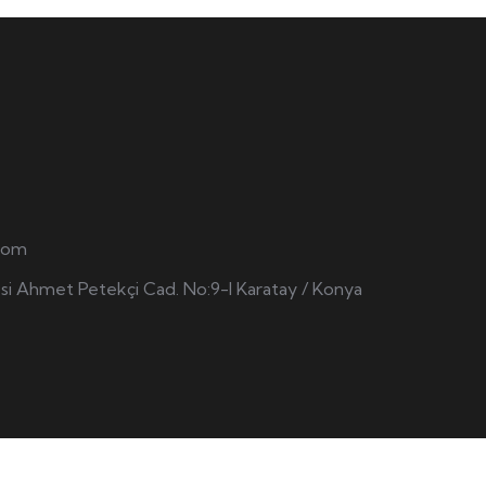
.com
si Ahmet Petekçi Cad. No:9-l Karatay / Konya