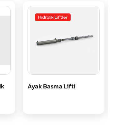
Hidrolik Liftler
Hidrol
ik
Ayak Basma Lifti
İş Makine