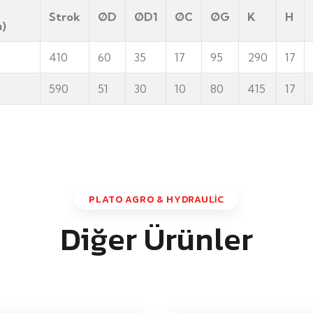
Strok
ØD
ØD1
ØC
ØG
K
H
)
410
60
35
17
95
290
17
590
51
30
10
80
415
17
PLATO AGRO & HYDRAULİC
Diğer Ürünler