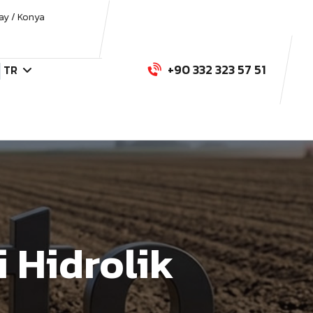
ay / Konya
+90 332 323 57 51
TR
 Hidrolik