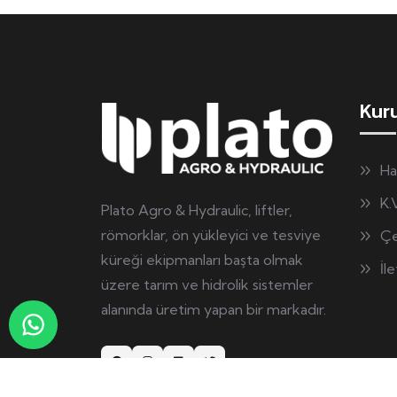
Kur
Ha
K.
Plato Agro & Hydraulic, liftler,
römorklar, ön yükleyici ve tesviye
Çe
küreği ekipmanları başta olmak
İl
üzere tarım ve hidrolik sistemler
alanında üretim yapan bir markadır.