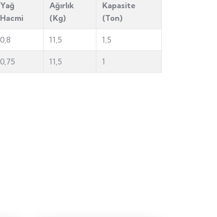
Yağ
Ağırlık
Kapasite
Hacmi
(Kg)
(Ton)
0,8
11,5
1,5
0,75
11,5
1