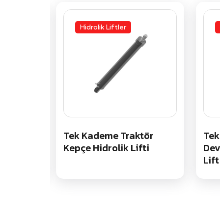
Hidrolik Liftler
 Çöp
Tek Kademe Traktör
Tek
iftleri
Kepçe Hidrolik Lifti
Dev
Lift