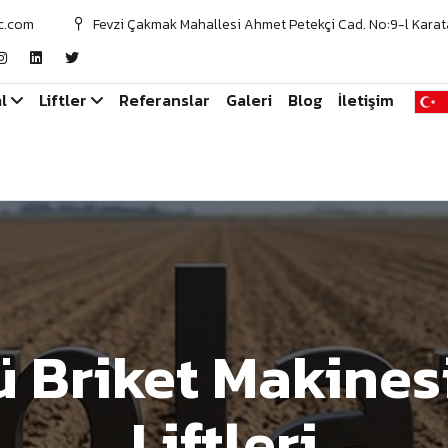
c.com
Fevzi Çakmak Mahallesi Ahmet Petekçi Cad. No:9-l Karat
l
Liftler
Referanslar
Galeri
Blog
İletişim
ü Briket Makinesi
Liftleri